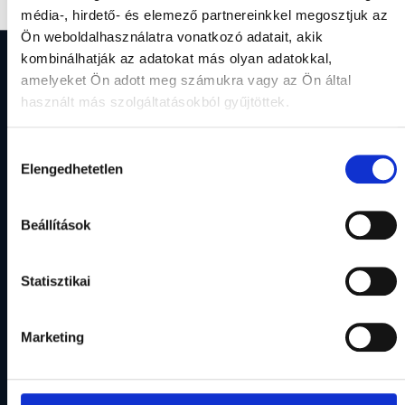
fermentum, dolor id facilisis scelerisque.
média-, hirdető- és elemező partnereinkkel megosztjuk az
Ön weboldalhasználatra vonatkozó adatait, akik
kombinálhatják az adatokat más olyan adatokkal,
amelyeket Ön adott meg számukra vagy az Ön által
Szolgáltatásaink
Gyors
Elérhetőség
linkek
használt más szolgáltatásokból gyűjtöttek.
Konverzió
Kecskemét,
Egy kézben
optimalizálás
Kisfaludy
Marketing
a teljes
(CRO)
utca 8.
ügynökség
marketinged!
Hozzájárulás
PPC, social
Online
Megoldásaink
hello@ffm.h
Elengedhetetlen
kiválasztása
media,
hirdetések
Csapatunk
email
+36-30-
(PPC)
marketing,
978-3976
Karrier
Közösségi
weboldal,
Beállítások
Média
webshop,
Blog
Menedzsment
konverzió
Kapcsolat
(SMM)
optimalizálás
és grafika.
Statisztikai
Árajánlatkérés
Email
marketing
(EMA)
Weboldal
Marketing
készítés
(WEB)
Marketing
tanácsadás