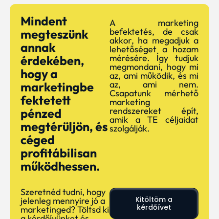
Mindent
A marketing
befektetés, de csak
megteszünk
akkor, ha megadjuk a
annak
lehetőséget a hozam
mérésére. Így tudjuk
érdekében,
megmondani, hogy mi
hogy a
az, ami működik, és mi
az, ami nem.
marketingbe
Csapatunk mérhető
fektetett
marketing
rendszereket épít,
pénzed
amik a TE céljaidat
megtérüljön, és
szolgálják.
céged
profitábilisan
működhessen.
Szeretnéd tudni, hogy
Kitöltöm a
jelenleg mennyire jó a
kérdőívet
marketinged? Töltsd ki
a kérdőívünket és