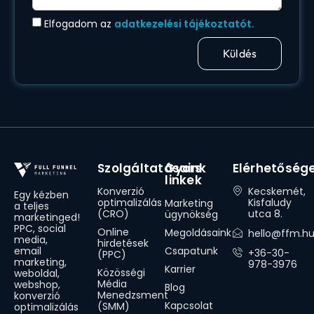
Elfogadom az
adatkezelési tájékoztatót.
Küldés
Szolgáltatásaink
Gyors
Elérhetőség
linkek
Konverzió
Kecskemét,
Egy kézben
optimalizálás
Kisfaludy
Marketing
a teljes
(CRO)
utca 8.
ügynökség
marketinged!
PPC, social
Online
Megoldásaink
hello@ffm.h
media,
hirdetések
Csapatunk
email
+36-30-
(PPC)
marketing,
978-3976
Karrier
Közösségi
weboldal,
Média
webshop,
Blog
Menedzsment
konverzió
Kapcsolat
(SMM)
optimalizálás