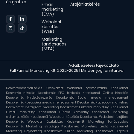
és grafika.
Árajánlatkérés
Email
marketing
(EMA)
Weboldal
készítés
(WEB)
Marketing
tanácsadás
(MTA)
Animated icons by Lordicon.com
Adatkezelési tájékoztató
Full Funnel Marketing Kft. 2022-2025 | Minden jog fenntartva.
Konverzióoptimalizálás Kecskemét
Weboldal optimalizálás Kecskemét
Konverzió növelés Kecskemét
PPC hirdetés Kecskemét
Online hirdetés
Kecskemét
Hirdetéskezelés Kecskemét
Social media menedzsment
Kecskemét
Közösségi média menedzsment Kecskemét
Facebook marketing
Kecskemét
Instagram marketing Kecskemét
LinkedIN marketing Kecskemét
E-mail marketing Kecskemét
Hírlevél kampány Kecskemét
Marketing
automatizálás Kecskemét
Weboldal készítés Kecskemét
Weboldal felújítás
Kecskemét
Weboldal átalakítás Kecskemét
Marketing tanácsadás
Kecskemét
Marketing stratégia Kecskemét
Marketing audit Kecskemét
Marketing ügynökség Kecskemét
Online marketing Kecskemét
Digitális