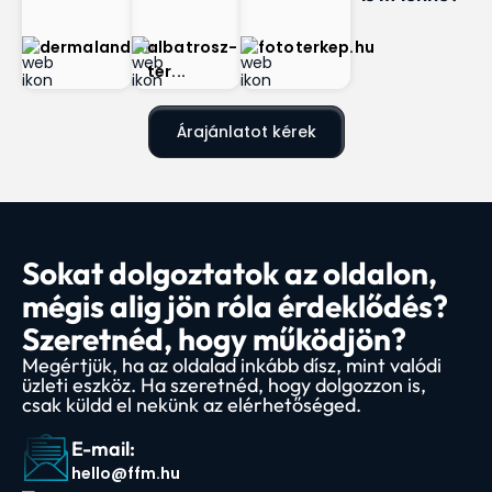
dermaland.hu
albatrosz-
fototerkep.hu
ter...
Árajánlatot kérek
Sokat dolgoztatok az oldalon,
mégis alig jön róla érdeklődés?
Szeretnéd, hogy működjön?
Megértjük, ha az oldalad inkább dísz, mint valódi
üzleti eszköz. Ha szeretnéd, hogy dolgozzon is,
csak küldd el nekünk az elérhetőséged.
E-mail:
hello@ffm.hu