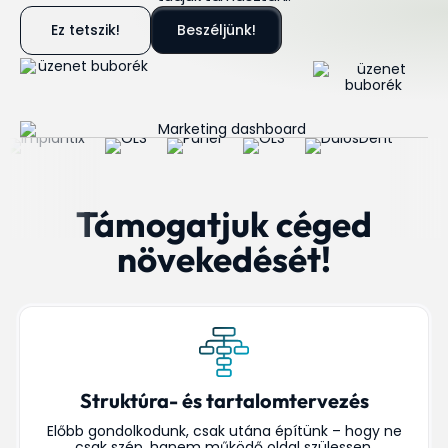
Ez tetszik!
Beszéljünk!
Támogatjuk céged
növekedését!
Struktúra- és tartalomtervezés
Előbb gondolkodunk, csak utána építünk – hogy ne
csak szép, hanem működő oldal szülessen.