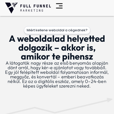
Miért kellene weboldal a cégednek?
A weboldalad helyetted
dolgozik – akkor is,
amikor te pihensz
A látogatók nagy része az első benyomás alapján
dönt arról, hogy kér-e ajánlatot vagy továbbáll.
Egy jól felépített weboldal folyamatosan informál,
meggyőz, és konvertál – emberi beavatkozás
nélkül. Ez az a digitális eszköz, amely 0–24-ben
képes ügyfeleket szerezni neked.