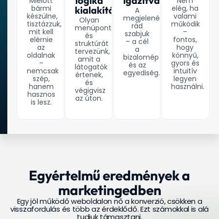
logika
igazítva
Mielőtt
Nem
bármi
elég, ha
kialakítása
A
készülne,
valami
megjelenést
Olyan
tisztázzuk,
működik
rád
menüpontokat
mit kell
–
szabjuk
és
elérnie
fontos,
– a cél
struktúrát
az
hogy
a
tervezünk,
oldalnak
könnyű,
bizalomépítés
amit a
–
gyors és
és az
látogatók
nemcsak
intuitív
egyediség.
értenek,
szép,
legyen
és
hanem
használni.
végigvisz
hasznos
az úton.
is lesz.
Egyértelmű eredmények a
marketingedben
Egy jól működő weboldalon nő a konverzió, csökken a
visszafordulás és több az érdeklődő. Ezt számokkal is alá
tudjuk támasztani.