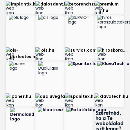
implantix.hu
dalosdent.hu
tetorendszer.hu
premium-
s.hu
ols-
ols.hu
surviot.com
hiroskora....
porfestes.hu
paner.hu
dualuvegfal.hu
spanitex.hu
klavatech.hu
Szeretnéd,
ha a Te
weboldalad
is itt lenne?