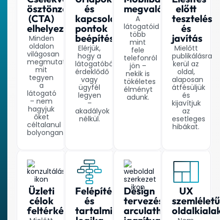
ösztönzés
és
megvalósítás
előtt
(CTA)
kapcsolatfelvételi
tesztelés
A
látogatóid
elhelyezése
pontok
és
több
beépítése
javítás
Minden
mint
oldalon
Elérjük,
Mielőtt
fele
világosan
hogy a
publikálásra
telefonról
megmutatjuk,
látogatóból
kerül az
jön –
mit
érdeklődő
oldal,
nekik is
tegyen
vagy
alaposan
tökéletes
a
ügyfél
átfésüljük
élményt
látogató
legyen
és
adunk.
– nem
–
kijavítjuk
hagyjuk
akadályok
az
őket
nélkül.
esetleges
céltalanul
hibákat.
bolyongani.
Üzleti
Felépítés
Design
UX
célok
és
tervezés
szemléletű
feltérképezése
tartalmi
arculathoz
oldalkiala