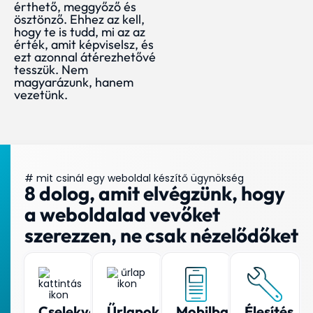
érthető, meggyőző és
ösztönző. Ehhez az kell,
hogy te is tudd, mi az az
érték, amit képviselsz, és
ezt azonnal átérezhetővé
tesszük. Nem
magyarázunk, hanem
vezetünk.
# mit csinál egy weboldal készítő ügynökség
8 dolog, amit elvégzünk, hogy
a weboldalad vevőket
szerezzen, ne csak nézelődőket
Cselekvésre
Űrlapok
Mobilbarát
Élesítés