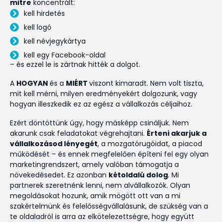
mitre
koncentrált:
kell hirdetés
kell logó
kell névjegykártya
kell egy Facebook-oldal
– és ezzel le is zártnak hitték a dolgot.
A
HOGYAN
és a
MIÉRT
viszont kimaradt. Nem volt tiszta,
mit kell mérni, milyen eredményekért dolgozunk, vagy
hogyan illeszkedik ez az egész a vállalkozás céljaihoz.
Ezért döntöttünk úgy, hogy másképp csináljuk. Nem
akarunk csak feladatokat végrehajtani.
Érteni akarjuk a
vállalkozásod lényegét
, a mozgatórugóidat, a piacod
működését – és ennek megfelelően építeni fel egy olyan
marketingrendszert, amely valóban támogatja a
növekedésedet. Ez azonban
kétoldalú dolog
. Mi
partnerek szeretnénk lenni, nem alvállalkozók. Olyan
megoldásokat hozunk, amik mögött ott van a mi
szakértelmünk és felelősségvállalásunk, de szükség van a
te oldaladról is arra az elkötelezettségre, hogy együtt