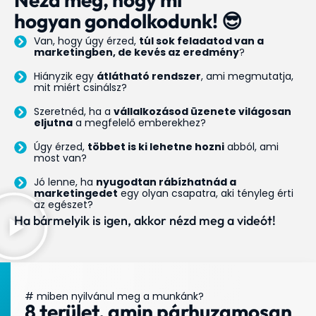
hogyan gondolkodunk! 😎
Van, hogy úgy érzed,
túl sok feladatod van a
marketingben, de kevés az eredmény
?
Hiányzik egy
átlátható rendszer
, ami megmutatja,
mit miért csinálsz?
Szeretnéd, ha a
vállalkozásod üzenete világosan
eljutna
a megfelelő emberekhez?
Úgy érzed,
többet is ki lehetne hozni
abból, ami
most van?
Jó lenne, ha
nyugodtan rábízhatnád a
marketingedet
egy olyan csapatra, aki tényleg érti
az egészet?
Ha bármelyik is igen, akkor nézd meg a videót!
# miben nyilvánul meg a munkánk?
8 terület, amin párhuzamosan