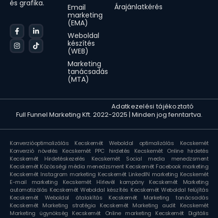
és grafika.
Árajánlatkérés
Email
marketing
(EMA)
Weboldal
készítés
(WEB)
Marketing
tanácsadás
(MTA)
Animated icons by Lordicon.com
Adatkezelési tájékoztató
Full Funnel Marketing Kft. 2022-2025 | Minden jog fenntartva.
Konverzióoptimalizálás Kecskemét
Weboldal optimalizálás Kecskemét
Konverzió növelés Kecskemét
PPC hirdetés Kecskemét
Online hirdetés
Kecskemét
Hirdetéskezelés Kecskemét
Social media menedzsment
Kecskemét
Közösségi média menedzsment Kecskemét
Facebook marketing
Kecskemét
Instagram marketing Kecskemét
LinkedIN marketing Kecskemét
E-mail marketing Kecskemét
Hírlevél kampány Kecskemét
Marketing
automatizálás Kecskemét
Weboldal készítés Kecskemét
Weboldal felújítás
Kecskemét
Weboldal átalakítás Kecskemét
Marketing tanácsadás
Kecskemét
Marketing stratégia Kecskemét
Marketing audit Kecskemét
Marketing ügynökség Kecskemét
Online marketing Kecskemét
Digitális