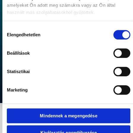
amelyeket Ön adott meg számukra vagy az Ön által
használt más szolgáltatásokból gyűjtöttek.
Email
Weboldal
Marketing
marketing
készítés
tanácsadás
Hozzájárulás
(EMA)
(WEB)
(MTA)
Elengedhetetlen
kiválasztása
A lassú
Telefonon
Folyamatosan
weboldal
böngészőknek
nyomon
öl – ezért
ugyanolyan
követjük a
gyorsítunk,
könnyű
változtatások
Beállítások
ahol csak
konvertálni,
eredményeit
lehet.
mint
és
asztali
javaslatokat
Statisztikai
gépen.
adunk a
következő
lépésekhez.
Marketing
Mindennek a megengedése
Kiválasztás engedélyezése