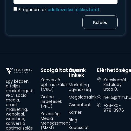
Elfogadom az
adatkezelési tájékoztatót.
Küldés
Szolgáltatásaink
Gyors
Elérhetőség
linkek
Konverzió
Kecskemét,
Egy kézben
optimalizálás
Kisfaludy
Marketing
a teljes
(CRO)
utca 8.
ügynökség
marketinged!
PPC, social
Online
Megoldásaink
hello@ffm.h
media,
hirdetések
Csapatunk
email
+36-30-
(PPC)
marketing,
978-3976
Karrier
Közösségi
weboldal,
Média
webshop,
Blog
Menedzsment
konverzió
Kapcsolat
(SMM)
optimalizálás