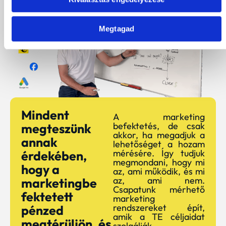
Megtagad
Mindent
A marketing
befektetés, de csak
megteszünk
akkor, ha megadjuk a
annak
lehetőséget a hozam
mérésére. Így tudjuk
érdekében,
megmondani, hogy mi
hogy a
az, ami működik, és mi
az, ami nem.
marketingbe
Csapatunk mérhető
fektetett
marketing
rendszereket épít,
pénzed
amik a TE céljaidat
megtérüljön, és
szolgálják.