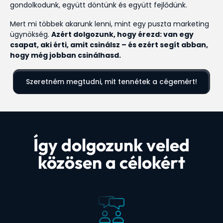
gondolkodunk, együtt döntünk és együtt fejlődünk.
Mert mi többek akarunk lenni, mint egy puszta marketing
ügynökség.
Azért dolgozunk, hogy érezd: van egy
csapat, aki érti, amit csinálsz – és ezért segít abban,
hogy még jobban csinálhasd.
Szeretném megtudni, mit tennétek a cégemért!
Így dolgozunk veled
közösen a célokért