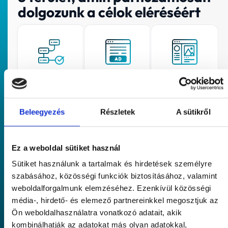
dolgozunk a célok eléréséért
Konverzióoptimalizálás
Online
Közösségi
(CRO)
hirdetések
média
(PPC)
menedzsmen
Megnézzük,
(SMM)
hol és
Megnézzük,
Beleegyezés
Részletek
A sütikről
miért
hol és
Megmutatjuk,
akadnak el
miért
melyik
a
akadnak el
vizuális
látogatóid
a
megoldás
– és
Ez a weboldal sütiket használ
látogatóid
ösztönzi
hogyan
– és
jobban a
lehet
Sütiket használunk a tartalmak és hirdetések személyre
hogyan
döntést.
továbbterelni
lehet
szabásához, közösségi funkciók biztosításához, valamint
őket.
továbbterelni
weboldalforgalmunk elemzéséhez. Ezenkívül közösségi
őket.
média-, hirdető- és elemező partnereinkkel megosztjuk az
Ön weboldalhasználatra vonatkozó adatait, akik
kombinálhatják az adatokat más olyan adatokkal,