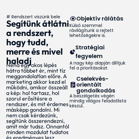
# Rendszert viszünk bele
Objektív rálátás
Segítünk átlátni
Külső szemmel
a rendszert,
rávilágítunk a rejtett
lehetőségekre is.
hogy tudd,
Stratégiai
merre és mivel
fegyelem
haladj
A nagy kép alapján állítjuk
Néha egy okos lépés
fel a prioritásokat.
hátra többet ér, mint tíz
meggondolatlan előre. A
Cselekvés­
marketing akkor kezd el
orientált
működni, amikor összeáll
gondolkodás
a kép: hol tartasz, hol
A beszélgetés végén
szorul erősítésre a
mindig világos feladatlista
rendszer, és mit érdemes
készül..
másképp gondolni. Mi
nem csak kérdezünk,
segítünk összerendezni,
amit már tudsz. Onnantól
minden mozdulat tudatos
és eredményes lesz.