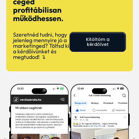
céged
profitábilisan
működhessen.
Szeretnéd tudni, hogy
Kitöltöm a
jelenleg mennyire jó a
kérdőívet
marketinged? Töltsd ki
a kérdőívünket és
megtudod! ↴