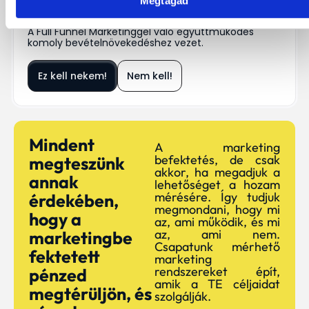
Megtagad
Figyelem!!!
A Full Funnel Marketinggel való együttműködés
komoly bevételnövekedéshez vezet.
Ez kell nekem!
Nem kell!
Mindent
A marketing
befektetés, de csak
megteszünk
akkor, ha megadjuk a
annak
lehetőséget a hozam
mérésére. Így tudjuk
érdekében,
megmondani, hogy mi
hogy a
az, ami működik, és mi
az, ami nem.
marketingbe
Csapatunk mérhető
fektetett
marketing
rendszereket épít,
pénzed
amik a TE céljaidat
megtérüljön, és
szolgálják.