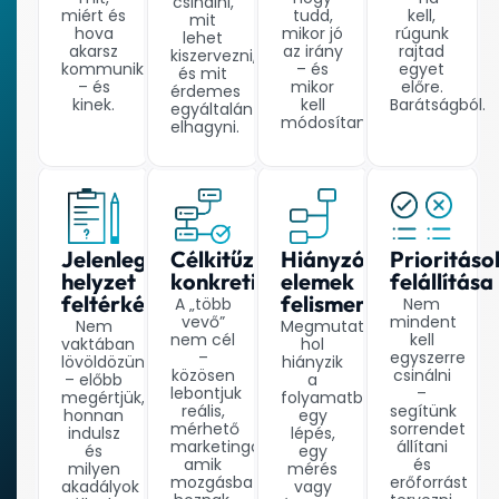
csinálni,
miért és
tudd,
kell,
mit
hova
mikor jó
rúgunk
lehet
akarsz
az irány
rajtad
kiszervezni,
kommunikálni
– és
egyet
és mit
– és
mikor
előre.
érdemes
kinek.
kell
Barátságból.
egyáltalán
módosítani.
elhagyni.
Jelenlegi
Célkitűzések
Hiányzó
Prioritáso
helyzet
konkretizálása
elemek
felállítása
feltérképezése
felismerése
A „több
Nem
vevő”
mindent
Nem
Megmutatjuk,
nem cél
kell
vaktában
hol
–
egyszerre
lövöldözünk
hiányzik
közösen
csinálni
– előbb
a
lebontjuk
–
megértjük,
folyamatból
reális,
segítünk
honnan
egy
mérhető
sorrendet
indulsz
lépés,
marketingcélokra,
állítani
és
egy
amik
és
milyen
mérés
mozgásba
erőforrást
akadályok
vagy