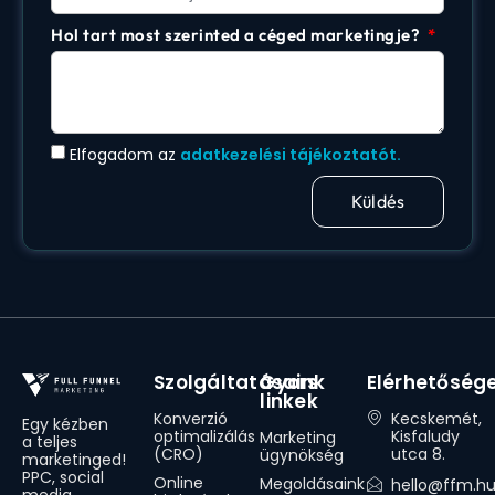
Hol tart most szerinted a céged marketingje?
Elfogadom az
adatkezelési tájékoztatót.
Küldés
Szolgáltatásaink
Gyors
Elérhetőség
linkek
Konverzió
Kecskemét,
Egy kézben
optimalizálás
Kisfaludy
Marketing
a teljes
(CRO)
utca 8.
ügynökség
marketinged!
PPC, social
Online
Megoldásaink
hello@ffm.h