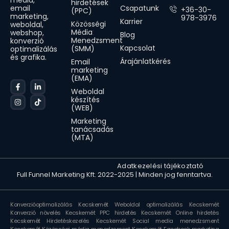
media,
hirdetések
Csapatunk
email
+36-30-
(PPC)
marketing,
978-3976
Karrier
Közösségi
weboldal,
Média
webshop,
Blog
Menedzsment
konverzió
Kapcsolat
(SMM)
optimalizálás
és grafika.
Árajánlatkérés
Email
marketing
(EMA)
Weboldal
készítés
(WEB)
Marketing
tanácsadás
(MTA)
Animated icons by Lordicon.com
Adatkezelési tájékoztató
Full Funnel Marketing Kft. 2022-2025 | Minden jog fenntartva.
Konverzióoptimalizálás Kecskemét
Weboldal optimalizálás Kecskemét
Konverzió növelés Kecskemét
PPC hirdetés Kecskemét
Online hirdetés
Kecskemét
Hirdetéskezelés Kecskemét
Social media menedzsment
Kecskemét
Közösségi média menedzsment Kecskemét
Facebook marketing