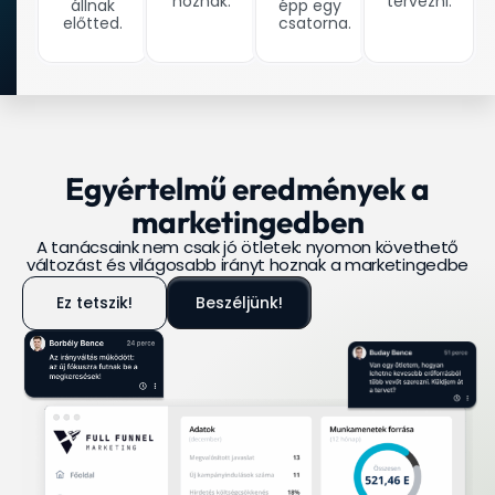
hoznak.
tervezni.
állnak
épp egy
előtted.
csatorna.
Egyértelmű eredmények a
marketingedben
A tanácsaink nem csak jó ötletek: nyomon követhető
változást és világosabb irányt hoznak a marketingedbe
Ez tetszik!
Beszéljünk!