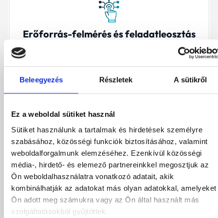
Erőforrás-felmérés és feladatleosztás
Megmutatjuk, mit érdemes belül megoldani, és mit
kiszervezni.
Beleegyezés
Részletek
A sütikről
Ez a weboldal sütiket használ
Stratégiai kampánytervezés
Sütiket használunk a tartalmak és hirdetések személyre
Nem posztolgatunk vaktában – minden akciónak
célja és íve van.
szabásához, közösségi funkciók biztosításához, valamint
weboldalforgalmunk elemzéséhez. Ezenkívül közösségi
média-, hirdető- és elemező partnereinkkel megosztjuk az
Ön weboldalhasználatra vonatkozó adatait, akik
kombinálhatják az adatokat más olyan adatokkal, amelyeket
Ön adott meg számukra vagy az Ön által használt más
szolgáltatásokból gyűjtöttek.
Ügyfélszerzési tölcsér felépítése