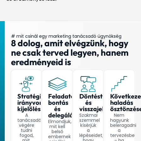
# mit csinál egy marketing tanácsadó ügynökség
8 dolog, amit elvégzünk, hogy
ne csak terved legyen, hanem
eredményeid is
Stratégiai
Feladatokra
Döntéstámogatás
Következe
irányvonal
bontás
és
haladás
kijelölése
és
visszajelzés
ösztönzés
delegálás
A
Szakmai
Nem
tanácsadás
szemmel
hagyunk
Elmondjuk,
végére
kísérjük
beleragadni
mit kell
tudni
a
a
belső
fogod,
lépéseidet,
tervezésbe
embernek
mit,
hogy
– ha