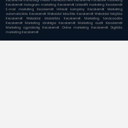
Kecskemét
Instagram marketing Kecskemét
LinkedIN marketing Kecskemét
E-mail marketing Kecskemét
Hírlevél kampány Kecskemét
Marketing
automatizálás Kecskemét
Weboldal készítés Kecskemét
Weboldal felújítás
Kecskemét
Weboldal átalakítás Kecskemét
Marketing tanácsadás
Kecskemét
Marketing stratégia Kecskemét
Marketing audit Kecskemét
Marketing ügynökség Kecskemét
Online marketing Kecskemét
Digitális
marketing Kecskemét