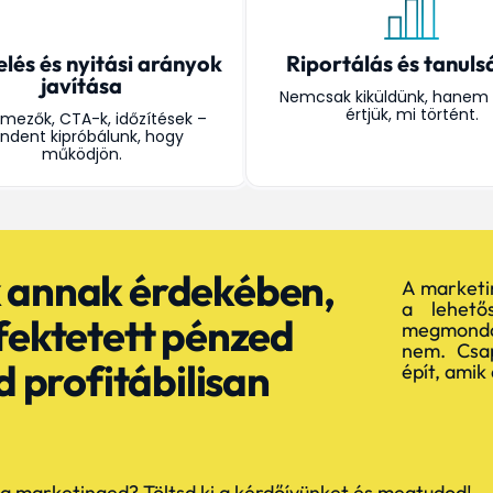
elés és nyitási arányok
Riportálás és tanul
javítása
Nemcsak kiküldünk, hanem 
értjük, mi történt.
mezők, CTA-k, időzítések –
ndent kipróbálunk, hogy
működjön.
 annak érdekében,
A marketi
a lehető
fektetett pénzed
megmondan
nem. Csa
d profitábilisan
épít, amik 
ó a marketinged? Töltsd ki a kérdőívünket és megtudod! 