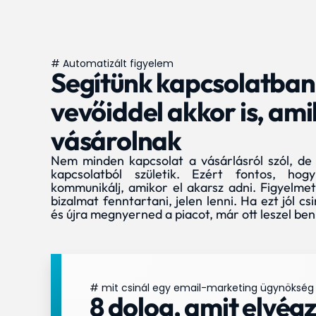
# Automatizált figyelem
Segítünk kapcsolatba
vevőiddel akkor is, am
vásárolnak
Nem minden kapcsolat a vásárlásról szól, de
kapcsolatból születik. Ezért fontos, ho
kommunikálj, amikor el akarsz adni. Figyelmet 
bizalmat fenntartani, jelen lenni. Ha ezt jól cs
és újra megnyerned a piacot, már ott leszel ben
# mit csinál egy email-marketing ügynökség
8 dolog, amit elvég