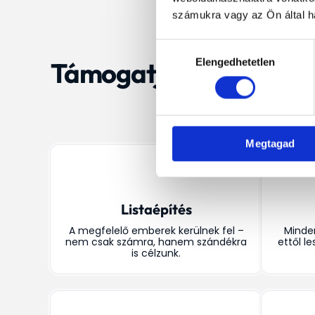
számukra vagy az Ön által ha
Hozzájárulás
e
k
v
ö
Elengedhetetlen
Támogatjuk a n
kiválasztása
Megtagad
Listaépítés
A megfelelő emberek kerülnek fel –
Minden
nem csak számra, hanem szándékra
ettől l
is célzunk.