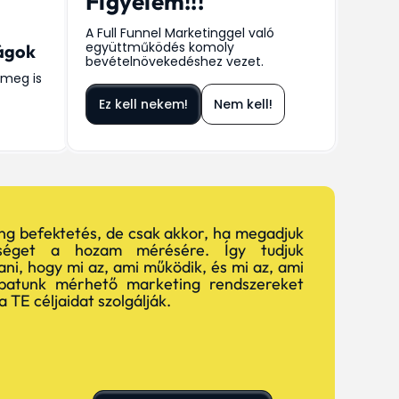
Figyelem!!!
A Full Funnel Marketinggel való
együttműködés komoly
ságok
bevételnövekedéshez vezet.
meg is
Ez kell nekem!
Nem kell!
ng befektetés, de csak akkor, ha megadjuk
séget a hozam mérésére. Így tudjuk
i, hogy mi az, ami működik, és mi az, ami
patunk mérhető marketing rendszereket
a TE céljaidat szolgálják.
→