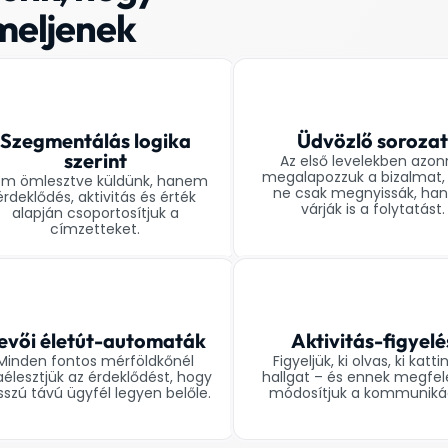
rmeljenek
Szegmentálás logika
Üdvözlő soroza
szerint
Az első levelekben azon
megalapozzuk a bizalmat,
m ömlesztve küldünk, hanem
ne csak megnyissák, h
érdeklődés, aktivitás és érték
várják is a folytatást.
alapján csoportosítjuk a
címzetteket.
evői életút-automaták
Aktivitás-figyelé
Minden fontos mérföldkőnél
Figyeljük, ki olvas, ki kattin
aélesztjük az érdeklődést, hogy
hallgat – és ennek megfel
sszú távú ügyfél legyen belőle.
módosítjuk a kommunikác