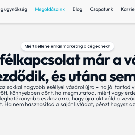
ng ügynökség
Megoldásaink
Blog
Csapatunk
Karrie
Miért kellene email marketing a cégednek?
félkapcsolat már a v
kezdődik, és utána sem
az sokkal nagyobb eséllyel vásárol újra – ha jól tartod 
ött, könnyebben dönt, ha megmutatod, miért vagy érd
 leghatékonyabb eszköz arra, hogy újra aktiváld a vevői
ást. Ha nem hasznosítod a saját listádat, pénzt hagysz az