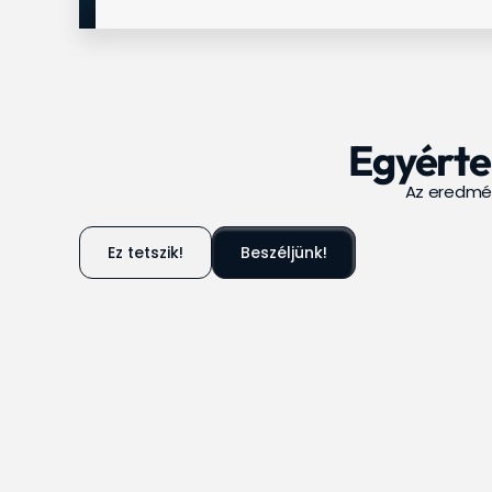
Egyérte
Az eredmén
Ez tetszik!
Beszéljünk!