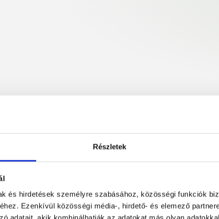
Részletek
ál
mak és hirdetések személyre szabásához, közösségi funkciók biz
hez. Ezenkívül közösségi média-, hirdető- és elemező partner
zó adatait, akik kombinálhatják az adatokat más olyan adatokka