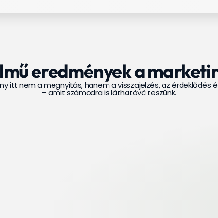
lmű eredmények a market
y itt nem a megnyitás, hanem a visszajelzés, az érdeklődés é
– amit számodra is láthatóvá teszünk.