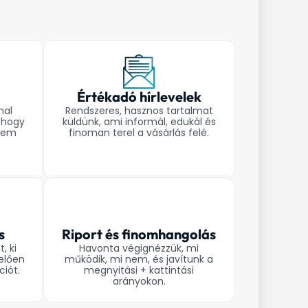
t
Értékadó hírlevelek
nal
Rendszeres, hasznos tartalmat
 hogy
küldünk, ami informál, edukál és
anem
finoman terel a vásárlás felé.
s
Riport és finomhangolás
t, ki
Havonta végignézzük, mi
elően
működik, mi nem, és javítunk a
iót.
megnyitási + kattintási
arányokon.