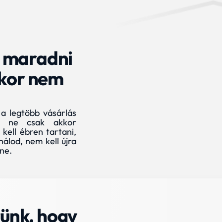
n maradni
ikor nem
 a legtöbb vásárlás
gy ne csak akkor
kell ébren tartani,
inálod, nem kell újra
ne.
zünk, hogy