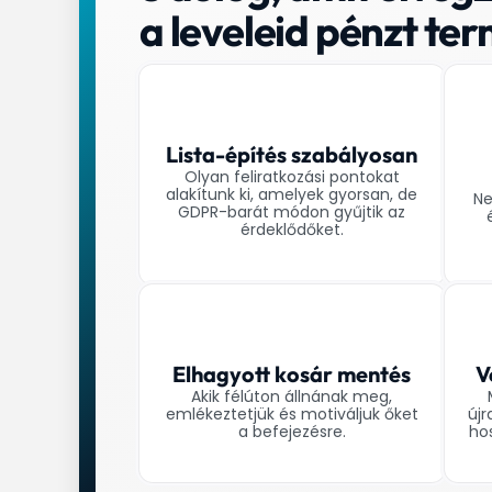
a leveleid pénzt te
Lista-építés szabályosan
Olyan feliratkozási pontokat
alakítunk ki, amelyek gyorsan, de
Ne
GDPR-barát módon gyűjtik az
érdeklődőket.
Elhagyott kosár mentés
V
Akik félúton állnának meg,
emlékeztetjük és motiváljuk őket
újr
a befejezésre.
ho