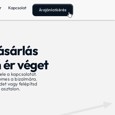
r
Kapcsolat
Árajánlatkérés
ásárlás
 ér véget
vele a kapcsolatot.
emes a bizalmára.
det vagy felépítsd
 asztalon.