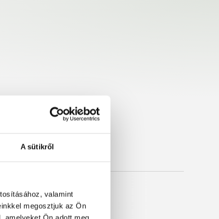
A sütikről
tosításához, valamint
einkkel megosztjuk az Ön
l, amelyeket Ön adott meg