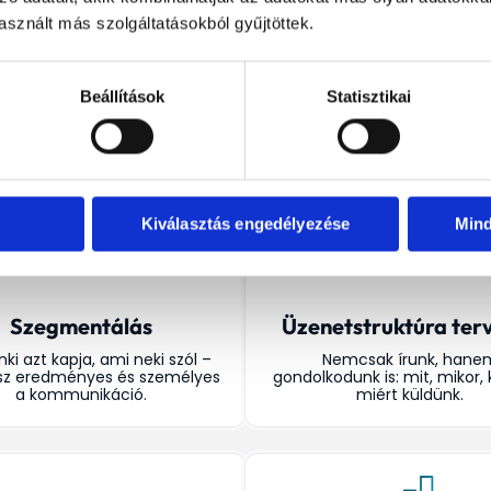
sznált más szolgáltatásokból gyűjtöttek.
e
d
é
s
e
d
Beállítások
Statisztikai
Kiválasztás engedélyezése
Min
Szegmentálás
Üzenetstruktúra ter
ki azt kapja, ami neki szól –
Nemcsak írunk, hane
esz eredményes és személyes
gondolkodunk is: mit, mikor, 
a kommunikáció.
miért küldünk.