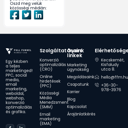
Oszd meg velük
közösségi médián:
Szolgáltatásaink
Gyors
Elérhetőség
linkek
Konverzió
Kecskemét,
Egy kézben
optimalizálás
Kisfaludy
Marketing
a teljes
(CRO)
utca 8.
ügynökség
marketinged!
PPC, social
Online
Megoldásaink
hello@ffm.h
media,
hirdetések
Csapatunk
email
+36-30-
(PPC)
marketing,
978-3976
Karrier
Közösségi
weboldal,
Média
webshop,
Blog
Menedzsment
konverzió
Kapcsolat
(SMM)
optimalizálás
és grafika.
Árajánlatkérés
Email
marketing
(EMA)