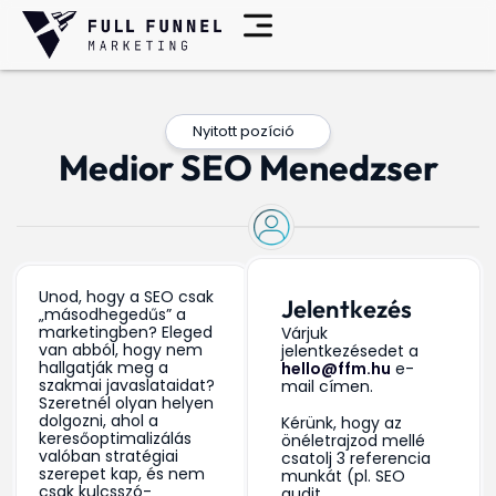
Nyitott pozíció
Medior SEO Menedzser
Unod, hogy a SEO csak
Jelentkezés
„másodhegedűs” a
marketingben? Eleged
Várjuk
van abból, hogy nem
jelentkezésedet a
hallgatják meg a
hello@ffm.hu
e-
szakmai javaslataidat?
mail címen.
Szeretnél olyan helyen
dolgozni, ahol a
Kérünk, hogy az
keresőoptimalizálás
önéletrajzod mellé
valóban stratégiai
csatolj 3 referencia
szerepet kap, és nem
munkát (pl. SEO
csak kulcsszó-
audit,