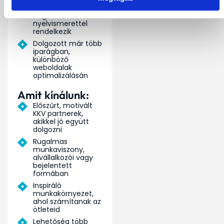
Legalább B2 szintű
angol
nyelvismerettel
rendelkezik
Dolgozott már több
iparágban,
különböző
weboldalak
optimalizálásán
Amit kínálunk:
Előszűrt, motivált
KKV partnerek,
akikkel jó együtt
dolgozni
Rugalmas
munkaviszony,
alvállalkozói vagy
bejelentett
formában
Inspiráló
munkakörnyezet,
ahol számítanak az
ötleteid
Lehetőség több