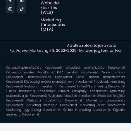
Weboldal
készítés
(WEB)
Marketing
tanácsadás
(MTA)
Animated icons by Lordicon.com
Adatkezelési tájékoztató
Full Funnel Marketing Kft. 2022-2025 | Minden jog fenntartva.
Konverzióoptimalizálás Kecskemét
Weboldal optimalizálás Kecskemét
Konverzió növelés Kecskemét
PPC hirdetés Kecskemét
Online hirdetés
Kecskemét
Hirdetéskezelés Kecskemét
Social media menedzsment
Kecskemét
Közösségi média menedzsment Kecskemét
Facebook marketing
Kecskemét
Instagram marketing Kecskemét
LinkedIN marketing Kecskemét
E-mail marketing Kecskemét
Hírlevél kampány Kecskemét
Marketing
automatizálás Kecskemét
Weboldal készítés Kecskemét
Weboldal felújítás
Kecskemét
Weboldal átalakítás Kecskemét
Marketing tanácsadás
Kecskemét
Marketing stratégia Kecskemét
Marketing audit Kecskemét
Marketing ügynökség Kecskemét
Online marketing Kecskemét
Digitális
marketing Kecskemét