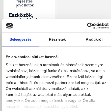
fejlesztési
javaslatok
Eszközök,
amelyekkel
minden nap
dolgozni fogsz:
Google Search
Beleegyezés
Részletek
A sütikről
Console
Google Analytics 4
Screaming Frog
Ez a weboldal sütiket használ
Semrush / Ahrefs /
Mangools
Sütiket használunk a tartalmak és hirdetések személyre
WordPress /
szabásához, közösségi funkciók biztosításához, valamint
WooCommerce
weboldalforgalmunk elemzéséhez. Ezenkívül közösségi
Google Tag
média-, hirdető- és elemező partnereinkkel megosztjuk az
Manager
Ön weboldalhasználatra vonatkozó adatait, akik
Looker Studio
kombinálhatják az adatokat más olyan adatokkal,
Google Sheets,
amelyeket Ön adott meg számukra vagy az Ön által
Docs
használt más szolgáltatásokból gyűjtöttek.
ChatGPT