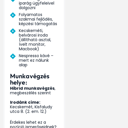
iparág ügyfeleivel
dolgozni
Folyamatos
szakmai fejlődés,
képzési támogatás
Kecskeméti,
belvárosi iroda
(állítható asztal,
ívelt monitor,
Macbook)
Nespresso kávé –
mert ez nálunk
alap
Munkavégzés
helye:
Hibrid
munkavégzés
,
megbeszélés szerint
Irodánk címe:
Kecskemét, Kisfaludy
utca 8. (2. em. 12.)
Érdekes lehet ez a
pozíció ismerőseidnek?