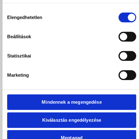
Az ideális jelölt:
Hozzájárulás
1–3 év SEO
Elengedhetetlen
kiválasztása
tapasztalattal
rendelkezik
Erős technikai és
tartalmi SEO
Beállítások
ismeretei vannak
Pontosan beállítja a
SEO méréseket és
Statisztikai
kiértékeli az
adatokat
Magabiztosan
Marketing
kezeli a SEO
eszközöket (GSC,
GA4, Screaming
Frog)
Önállóan old meg
Mindennek a megengedése
webes és SEO
problémákat
Megérti a partnerek
Kiválasztás engedélyezése
üzleti céljait és
ezek mentén
javasol
optimalizálást
Megtagad