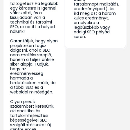
töltögetés? Ha legalább
tartalomoptimalizálás,
egy kérdésre is igennel
eredményriport), és
válaszoltál, és a
írd meg azt a három
kisujjadban van a
kulcs eredményt,
technikai és tartalmi
amelyekre a
SEO, akkor itt a helyed
legbüszkébb vagy
nálunk!
eddigi SEO pályád
során.
Garantáljuk, hogy olyan
projekteken fogsz
dolgozni, ahol a SEO
nem mellékszereplő,
hanem a teljes online
siker alapja. Tudjuk,
hogy az
eredményesség
harmada a
hirdetéseken múlik, de
a többi SEO és a
weboldal minőségén.
Olyan precíz
szakembert keresünk,
aki analitikai és
tartalomfejlesztési
képességeivel SEO
szolgáltatásunkat új
szintre emeli.