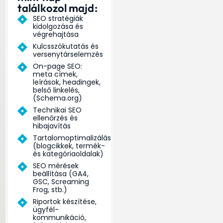
találkozol majd:
SEO stratégiák
kidolgozása és
végrehajtása
Kulcsszókutatás és
versenytárselemzés
On-page SEO:
meta címek,
leírások, headingek,
belső linkelés,
(Schema.org)
Technikai SEO
ellenőrzés és
hibajavítás
Tartalomoptimalizálás
(blogcikkek, termék-
és kategóriaoldalak)
SEO mérések
beállítása (GA4,
GSC, Screaming
Frog, stb.)
Riportok készítése,
ügyfél-
kommunikáció,