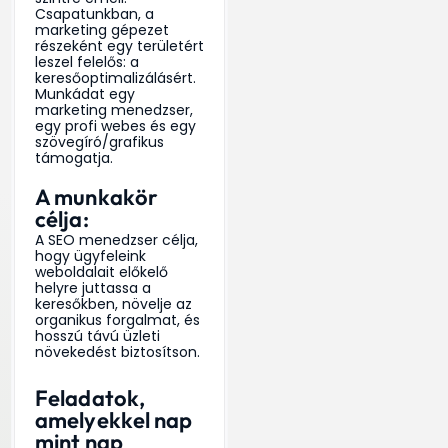
Csapatunkban, a
marketing gépezet
részeként egy területért
leszel felelős: a
keresőoptimalizálásért.
Munkádat egy
marketing menedzser,
egy profi webes és egy
szövegíró/grafikus
támogatja.
A munkakör
célja:
A SEO menedzser célja,
hogy ügyfeleink
weboldalait előkelő
helyre juttassa a
keresőkben, növelje az
organikus forgalmat, és
hosszú távú üzleti
növekedést biztosítson.
Feladatok,
amelyekkel nap
mint nap