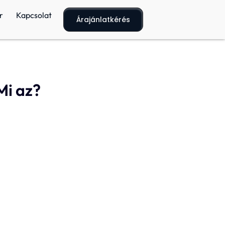
r
Kapcsolat
Árajánlatkérés
Mi az?