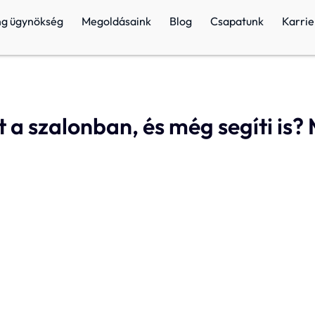
ng ügynökség
Megoldásaink
Blog
Csapatunk
Karrie
a szalonban, és még segíti is? 