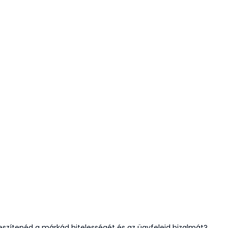
eszítenéd a márkád hitelességét és az ügyfeleid bizalmát?