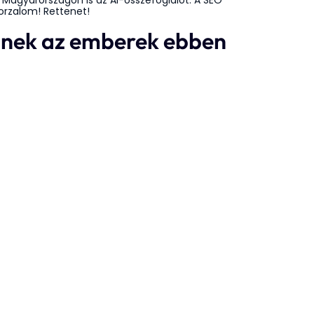
Magyarországon is az AI-összefoglalót. A SEO
Borzalom! Rettenet!
elnek az emberek ebben