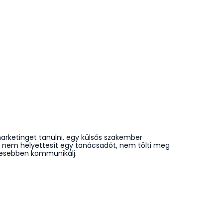
 marketinget tanulni, egy külsős szakember
 nem helyettesít egy tanácsadót, nem tölti meg
etesebben kommunikálj.