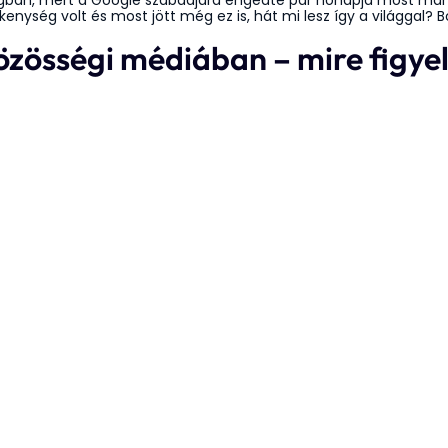
ágban, mert a Google szabadjára engedte pár hónapja most már 
nység volt és most jött még ez is, hát mi lesz így a világgal? 
özösségi médiában – mire figy