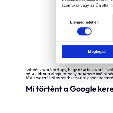
számukra vagy az Ön által ha
Hozzájárulás
Elengedhetetlen
kiválasztása
Megtagad
Sok cégvezető érzi úgy, hogy az AI bevezetéséve
nő. A cikk arra világít rá, hogy az AI nem spórol 
fókuszvesztésről és rendszerszintű gondolkodásró
Mi történt a Google ker