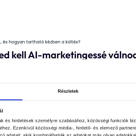
nt, és hogyan tartható kézben a költés?
d kell AI-marketingessé válnod
Részletek
ál
mak és hirdetések személyre szabásához, közösségi funkciók biz
hez. Ezenkívül közösségi média-, hirdető- és elemező partner
zó adatait, akik kombinálhatják az adatokat más olyan adatokka