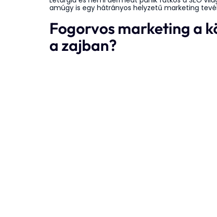
Letargia és némi dermedt pánik futkos a SEO vil
amúgy is egy hátrányos helyzetű marketing tevéke
Fogorvos marketing a k
a zajban?