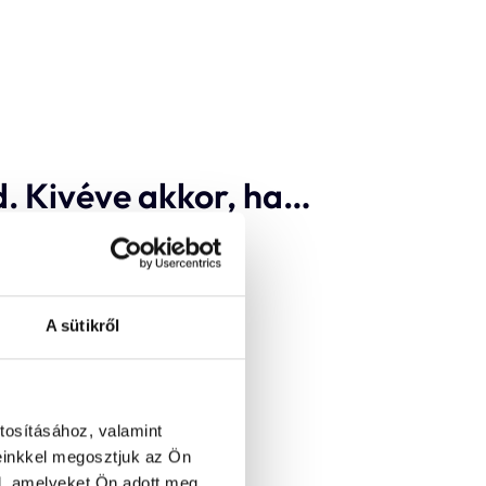
. Kivéve akkor, ha…
A sütikről
tosításához, valamint
einkkel megosztjuk az Ön
l, amelyeket Ön adott meg