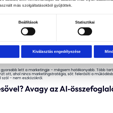
sznált más szolgáltatásokból gyűjtöttek.
Beállítások
Statisztikai
Kiválasztás engedélyezése
Min
l gyorsabb lett a marketingje – mégsem hatékonyabb. Több tarta
pénzt ott, ahol nincs marketingstratégia, sőt: felerősíti a működé
l szól – nem eszközökről.
esővel? Avagy az AI‑összefoglal