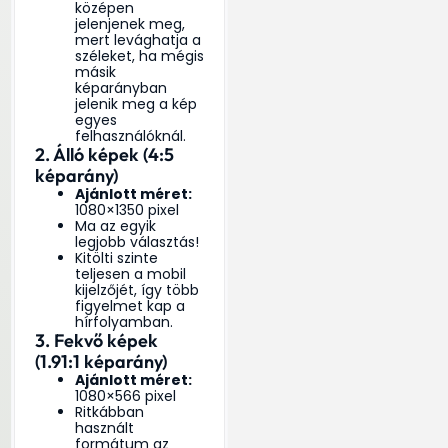
középen
jelenjenek meg,
mert levághatja a
széleket, ha mégis
másik
képarányban
jelenik meg a kép
egyes
felhasználóknál.
2. Álló képek (4:5
képarány)
Ajánlott méret:
1080×1350 pixel
Ma az egyik
legjobb választás!
Kitölti szinte
teljesen a mobil
kijelzőjét, így több
figyelmet kap a
hírfolyamban.
3. Fekvő képek
(1.91:1 képarány)
Ajánlott méret:
1080×566 pixel
Ritkábban
használt
formátum az