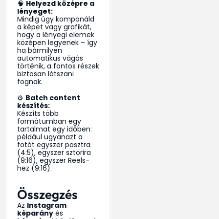
🧠
Helyezd középre a
lényeget:
Mindig úgy komponáld
a képet vagy grafikát,
hogy a lényegi elemek
középen legyenek – így
ha bármilyen
automatikus vágás
történik, a fontos részek
biztosan látszani
fognak.
⚙️
Batch content
készítés:
Készíts több
formátumban egy
tartalmat egy időben:
például ugyanazt a
fotót egyszer posztra
(4:5), egyszer sztorira
(9:16), egyszer Reels-
hez (9:16).
Összegzés
Az
Instagram
képarány
és