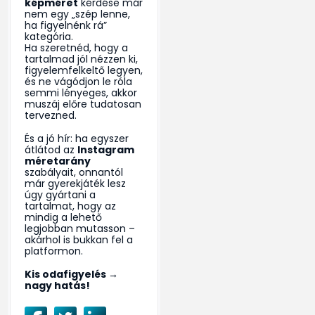
képméret
kérdése már
nem egy „szép lenne,
ha figyelnénk rá”
kategória.
Ha szeretnéd, hogy a
tartalmad jól nézzen ki,
figyelemfelkeltő legyen,
és ne vágódjon le róla
semmi lényeges, akkor
muszáj előre tudatosan
tervezned.
És a jó hír: ha egyszer
átlátod az
Instagram
méretarány
szabályait, onnantól
már gyerekjáték lesz
úgy gyártani a
tartalmat, hogy az
mindig a lehető
legjobban mutasson –
akárhol is bukkan fel a
platformon.
Kis odafigyelés →
nagy hatás!