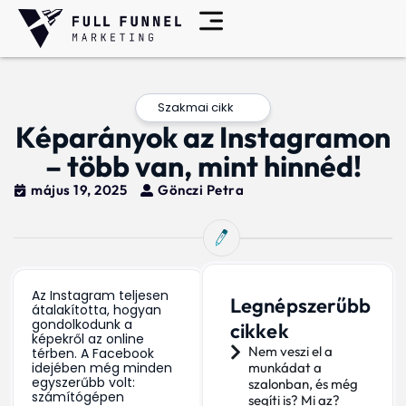
Szakmai cikk
Képarányok az Instagramon
– több van, mint hinnéd!
május 19, 2025
Gönczi Petra
Az Instagram teljesen
Legnépszerűbb
átalakította, hogyan
gondolkodunk a
cikkek
képekről az online
Nem veszi el a
térben. A Facebook
idejében még minden
munkádat a
egyszerűbb volt:
szalonban, és még
számítógépen
segíti is? Mi az?