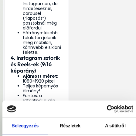
Instagramon, de
hirdetéseknél,
carousel
(“lapozós”)
posztoknál még
előfordul.
Hátránya: kisebb
felületen jelenik
meg mobilon,
könnyebb elsiklani
felette.
4. Instagram sztorik
és Reels-ek (9:16
képarány)
Ajánlott méret:
1080×1920 pixel
Teljes képernyős
élmény!
Fontos: a
sztoriknál a kép
felső és alsó 250
pixelére
(nagyjából) nem
érdemes
szöveget vagy
Beleegyezés
Részletek
A sütikről
fontos elemeket
tenni, mert ott