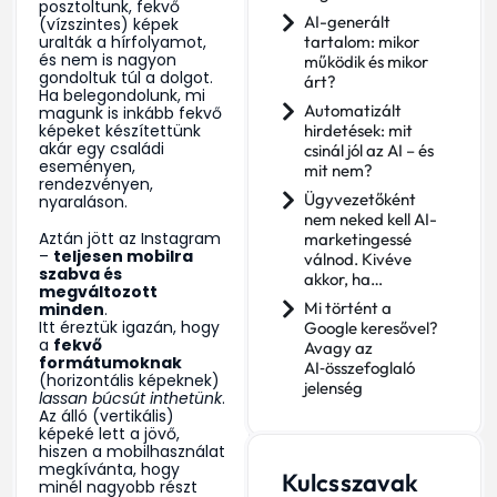
posztoltunk, fekvő
AI-generált
(vízszintes) képek
uralták a hírfolyamot,
tartalom: mikor
és nem is nagyon
működik és mikor
gondoltuk túl a dolgot.
árt?
Ha belegondolunk, mi
Automatizált
magunk is inkább fekvő
képeket készítettünk
hirdetések: mit
akár egy családi
csinál jól az AI – és
eseményen,
mit nem?
rendezvényen,
Ügyvezetőként
nyaraláson.
nem neked kell AI-
Aztán jött az Instagram
marketingessé
–
teljesen mobilra
válnod. Kivéve
szabva és
akkor, ha…
megváltozott
Mi történt a
minden
.
Itt éreztük igazán, hogy
Google keresővel?
a
fekvő
Avagy az
formátumoknak
AI‑összefoglaló
(horizontális képeknek)
jelenség
lassan búcsút inthetünk
.
Az álló (vertikális)
képeké lett a jövő,
hiszen a mobilhasználat
megkívánta, hogy
Kulcsszavak
minél nagyobb részt