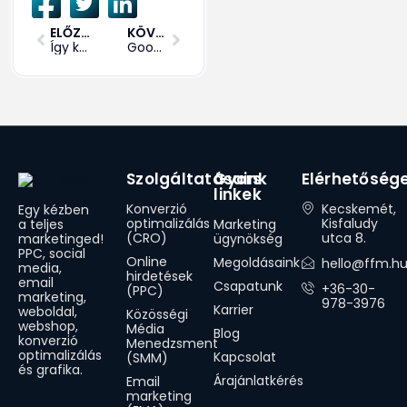
ELŐZŐ
KÖVETKEZŐ
Így készíts hírlevelet – 4 hiba, amit mindenképp kerülj el!
Google Search Console – a SEO-d alfája és omegája
Szolgáltatásaink
Gyors
Elérhetőség
linkek
Konverzió
Kecskemét,
Egy kézben
optimalizálás
Kisfaludy
Marketing
a teljes
(CRO)
utca 8.
ügynökség
marketinged!
PPC, social
Online
Megoldásaink
hello@ffm.h
media,
hirdetések
email
Csapatunk
+36-30-
(PPC)
marketing,
978-3976
Karrier
weboldal,
Közösségi
webshop,
Média
Blog
konverzió
Menedzsment
optimalizálás
Kapcsolat
(SMM)
és grafika.
Árajánlatkérés
Email
marketing