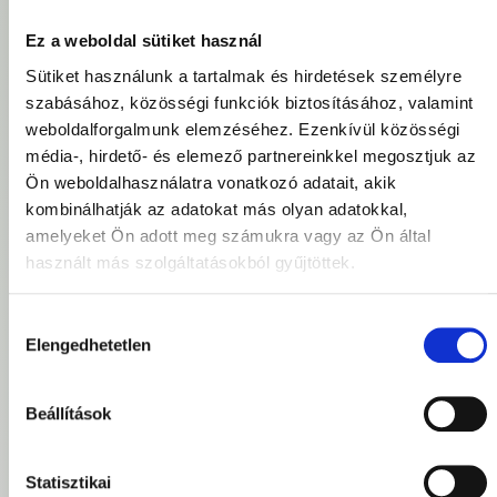
jelenik meg a
profilnév, illetve az
Ez a weboldal sütiket használ
interaktív elemek.
5. Instagram
Sütiket használunk a tartalmak és hirdetések személyre
profilkép
szabásához, közösségi funkciók biztosításához, valamint
Ajánlott méret:
320×320 pixel (de
weboldalforgalmunk elemzéséhez. Ezenkívül közösségi
minimum 110×110
média-, hirdető- és elemező partnereinkkel megosztjuk az
pixel)
Kör alakban jelenik
Ön weboldalhasználatra vonatkozó adatait, akik
meg, így a
kombinálhatják az adatokat más olyan adatokkal,
négyzetes képed
szélei levágódnak
amelyeket Ön adott meg számukra vagy az Ön által
–
ne tegyél
használt más szolgáltatásokból gyűjtöttek.
fontos elemet a
kép szélére
!
Hol és hogyan
Hozzájárulás
Elengedhetetlen
kiválasztása
jelenik meg a
tartalmunk az
Beállítások
Instagramon?
Az Instagram
ikonok
,
feed nézetek, profilok,
sztorik, felfedező oldal
Statisztikai