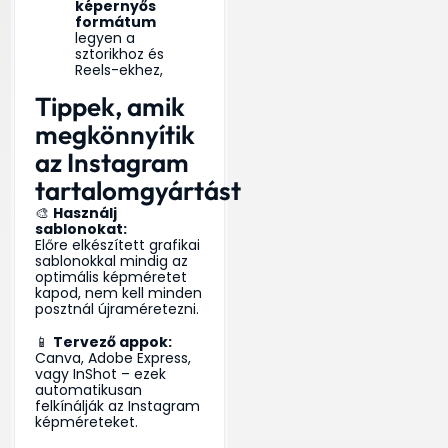
képernyős
formátum
legyen a
sztorikhoz és
Reels-ekhez,
Tippek, amik
megkönnyítik
az Instagram
tartalomgyártást
🎨
Használj
sablonokat:
Előre elkészített grafikai
sablonokkal mindig az
optimális képméretet
kapod, nem kell minden
posztnál újraméretezni.
📱
Tervező appok:
Canva, Adobe Express,
vagy InShot – ezek
automatikusan
felkínálják az Instagram
képméreteket.