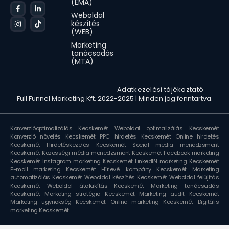
(EMA)
Weboldal
készítés
(WEB)
Marketing
tanácsadás
(MTA)
Animated icons by Lordicon.com
Adatkezelési tájékoztató
Full Funnel Marketing Kft. 2022-2025 | Minden jog fenntartva.
Konverzióoptimalizálás Kecskemét
Weboldal optimalizálás Kecskemét
Konverzió növelés Kecskemét
PPC hirdetés Kecskemét
Online hirdetés
Kecskemét
Hirdetéskezelés Kecskemét
Social media menedzsment
Kecskemét
Közösségi média menedzsment Kecskemét
Facebook marketing
Kecskemét
Instagram marketing Kecskemét
LinkedIN marketing Kecskemét
E-mail marketing Kecskemét
Hírlevél kampány Kecskemét
Marketing
automatizálás Kecskemét
Weboldal készítés Kecskemét
Weboldal felújítás
Kecskemét
Weboldal átalakítás Kecskemét
Marketing tanácsadás
Kecskemét
Marketing stratégia Kecskemét
Marketing audit Kecskemét
Marketing ügynökség Kecskemét
Online marketing Kecskemét
Digitális
marketing Kecskemét