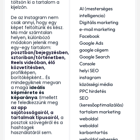
töltsön ki a tartalom a
kijelzőn.
AI (mesterséges
intelligencia)
De az Instagram nem
csak annyi, hogy egy
Digitális marketing
képet feltöltünk és kész.
e-mail marketing
Ma már számtalan
Facebook
helyen, különböző
módokon jelenik meg
Google Ads
egy-egy tartalom:
google cégem
posztban/bejegyzésben,
Google Search
sztoriban/történetben,
Reels videóban, élő
Console
közvetítésben,
helyi SEO
profilképen,
borítóképként… És
instagram
mindegyiknek megvan
közösségi média
a maga
ideális
PPC hirdetés
képmérete és
képaránya
. Emellett
SEO
ne feledkezzünk meg
(keresőoptimalizálás)
az app
tartalom marketing
sajátosságairól, a
tartalmak típusairól,
a
weboldal
posztok szövegéről és a
weboldal
hashtagek
használatáról sem.
karbantartás
weboldal sebesség