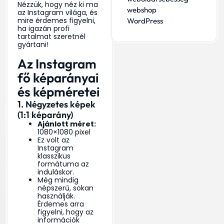
Nézzük, hogy néz ki ma
webshop
az Instagram világa, és
mire érdemes figyelni,
WordPress
ha igazán profi
tartalmat szeretnél
gyártani!
Az Instagram
fő képarányai
és képméretei
1. Négyzetes képek
(1:1 képarány)
Ajánlott méret:
1080×1080 pixel
Ez volt az
Instagram
klasszikus
formátuma az
induláskor.
Még mindig
népszerű, sokan
használják.
Érdemes arra
figyelni, hogy az
információk