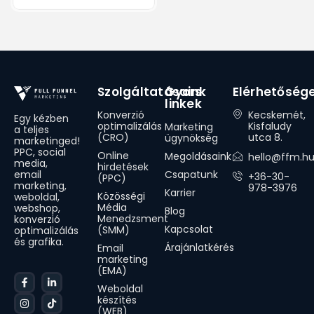
Szolgáltatásaink
Gyors
Elérhetőség
linkek
Konverzió
Kecskemét,
Egy kézben
optimalizálás
Kisfaludy
Marketing
a teljes
(CRO)
utca 8.
ügynökség
marketinged!
PPC, social
Online
Megoldásaink
hello@ffm.h
media,
hirdetések
Csapatunk
email
+36-30-
(PPC)
marketing,
978-3976
Karrier
Közösségi
weboldal,
Média
webshop,
Blog
Menedzsment
konverzió
Kapcsolat
(SMM)
optimalizálás
és grafika.
Árajánlatkérés
Email
marketing
(EMA)
Weboldal
készítés
(WEB)