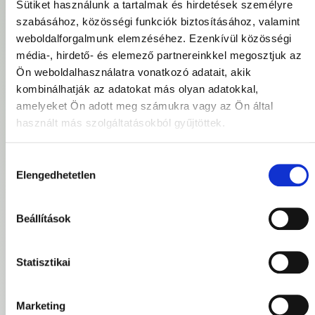
Sütiket használunk a tartalmak és hirdetések személyre
40+ Webshop SEO
szempont a jobb
szabásához, közösségi funkciók biztosításához, valamint
helyezésért
weboldalforgalmunk elemzéséhez. Ezenkívül közösségi
A webáruházak SEO-ja
média-, hirdető- és elemező partnereinkkel megosztjuk az
nem egyetlen beállításon
Ön weboldalhasználatra vonatkozó adatait, akik
múlik. Sok apró részlet dönti
el, hogy a vásárlók téged
kombinálhatják az adatokat más olyan adatokkal,
találnak meg – vagy
amelyeket Ön adott meg számukra vagy az Ön által
Elolvasom »
használt más szolgáltatásokból gyűjtöttek.
Hozzájárulás
Elengedhetetlen
kiválasztása
Beállítások
Statisztikai
Marketing