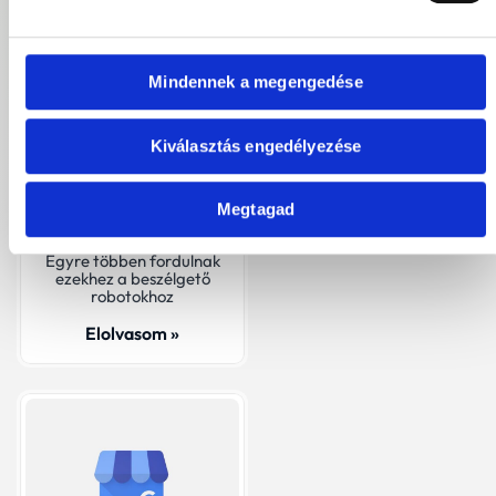
Mindennek a megengedése
Napi internet keresési
szokások változása
Kiválasztás engedélyezése
A mesterséges
intelligencia-alapú
chatbotok (mint például a
Megtagad
ChatGPT) új korszakot
nyitnak a keresésben.
Egyre többen fordulnak
ezekhez a beszélgető
robotokhoz
Elolvasom »