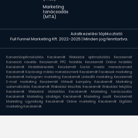
Marketing
tanácsadás
(MTA)
Animated icons by Lordicon.com
Adatkezelési tájékoztató
Full Funnel Marketing Kft. 2022-2025 | Minden jog fenntartva.
Konverzióoptimalizálás Kecskemét
Weboldal optimalizálás Kecskemét
Konverzió növelés Kecskemét
PPC hirdetés Kecskemét
Online hirdetés
Kecskemét
Hirdetéskezelés Kecskemét
Social media menedzsment
Kecskemét
Közösségi média menedzsment Kecskemét
Facebook marketing
Kecskemét
Instagram marketing Kecskemét
LinkedIN marketing Kecskemét
E-mail marketing Kecskemét
Hírlevél kampány Kecskemét
Marketing
automatizálás Kecskemét
Weboldal készítés Kecskemét
Weboldal felújítás
Kecskemét
Weboldal átalakítás Kecskemét
Marketing tanácsadás
Kecskemét
Marketing stratégia Kecskemét
Marketing audit Kecskemét
Marketing ügynökség Kecskemét
Online marketing Kecskemét
Digitális
marketing Kecskemét